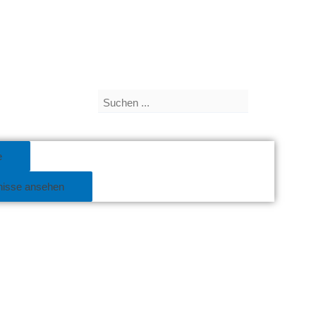
Search
...
e
nisse ansehen