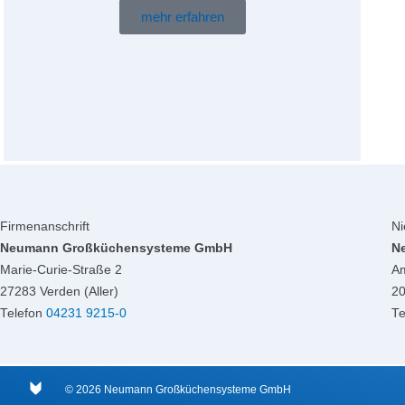
mehr erfahren
Firmenanschrift
Ni
Neumann Großküchensysteme GmbH
N
Marie-Curie-Straße 2
Am
27283 Verden (Aller)
2
Telefon
04231 9215-0
Te
© 2026 Neumann Großküchensysteme GmbH