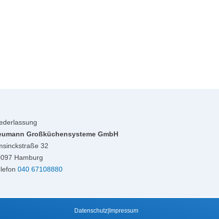
ederlassung
eumann Großküchensysteme GmbH
sinckstraße 32
0097 Hamburg
lefon
040 67108880
Datenschutz
|
Impressum