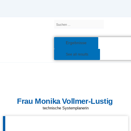
Inhalt
Zum
springen
Inhalt
springen
Search
...
Ergebnisse
See all results
Frau Monika Vollmer-Lustig
technische Systemplanerin