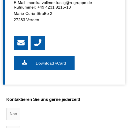
E-Mail: monika.vollmer-lustig@n-gruppe.de
Rufnummer: +49 4231 9215-13
Marie-Curie-Straße 2
27283
Verden
E
P
n
h
v
o
e
n
Download vCard
l
e
o
p
e
Kontaktieren Sie uns gerne jederzeit!