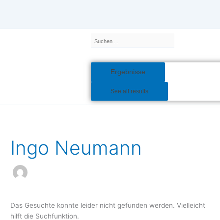
Inhalt
Zum
springen
Inhalt
springen
Search
...
Ergebnisse
See all results
Suchen
nach:
Ingo Neumann
Das Gesuchte konnte leider nicht gefunden werden. Vielleicht
hilft die Suchfunktion.